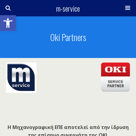
m-service
Ανοίξτε τη γραμμή εργαλείων
Oki Partners
Η Μηχανογραφική ΕΠΕ αποτελεί από την ίδρυση
της επίσημο συνεργάτη της OKI.